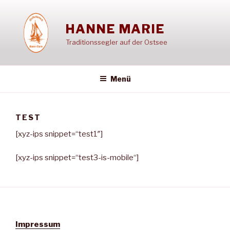
Zum
Inhalt
HANNE MARIE
springen
Traditionssegler auf der Ostsee
Menü
TEST
[xyz-ips snippet=“test1″]
[xyz-ips snippet=“test3-is-mobile“]
Impressum