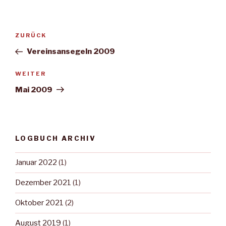
Beitragsnavigation
Vorheriger
ZURÜCK
Beitrag
Vereinsansegeln 2009
Nächster
WEITER
Beitrag
Mai 2009
LOGBUCH ARCHIV
Januar 2022
(1)
Dezember 2021
(1)
Oktober 2021
(2)
August 2019
(1)