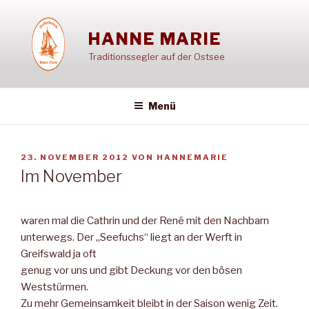
Zum
Inhalt
HANNE MARIE
springen
Traditionssegler auf der Ostsee
Menü
VERÖFFENTLICHT
23. NOVEMBER 2012
VON
HANNEMARIE
AM
Im November
waren mal die Cathrin und der René mit den Nachbarn
unterwegs. Der „Seefuchs“ liegt an der Werft in
Greifswald ja oft
genug vor uns und gibt Deckung vor den bösen
Weststürmen.
Zu mehr Gemeinsamkeit bleibt in der Saison wenig Zeit.