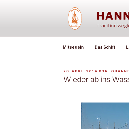
Zum
Inhalt
HANN
springen
Traditionssegl
Mitsegeln
Das Schiff
L
VERÖFFENTLICHT
20. APRIL 2014
VON
JOHANN
AM
Wieder ab ins Was