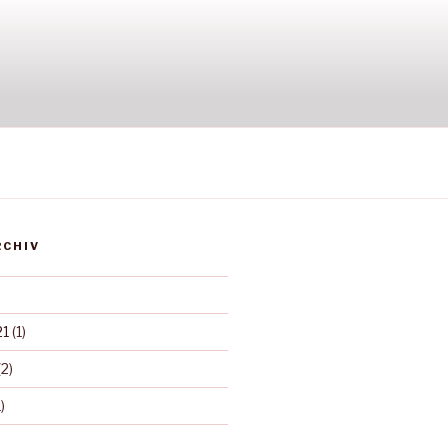
RCHIV
21
(1)
2)
)