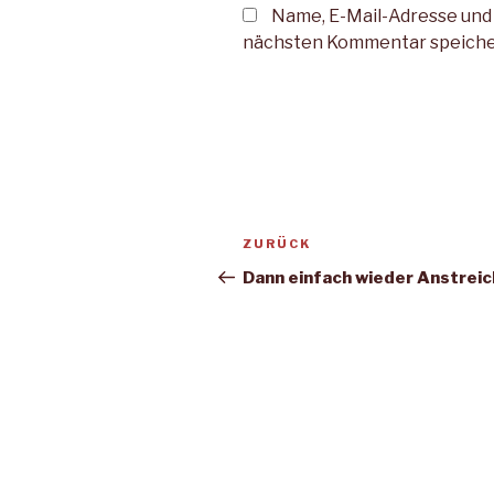
Name, E-Mail-Adresse und
nächsten Kommentar speiche
Beitragsnavigation
Vorheriger
ZURÜCK
Beitrag
Dann einfach wieder Anstrei