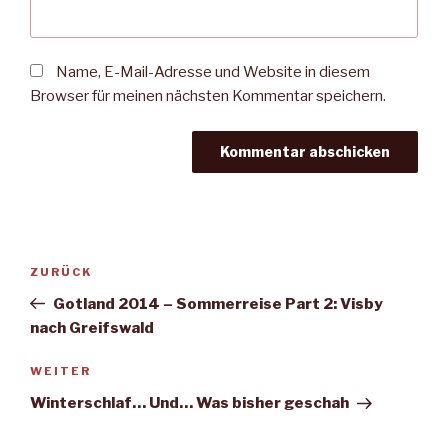
Name, E-Mail-Adresse und Website in diesem
Browser für meinen nächsten Kommentar speichern.
Beitragsnavigation
Vorheriger
ZURÜCK
Beitrag
Gotland 2014 – Sommerreise Part 2: Visby
nach Greifswald
Nächster
WEITER
Beitrag
Winterschlaf… Und… Was bisher geschah