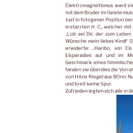
Elektromagnetismus ward ein
mit dem Bruder im Geiste muss
Just in fotogener Position be
erstarrten H. C., welcher mi
„Lob sei Dir, der zum Leben
Wünsche mein liebes Kind!“ 
erwiderte: „Haribo, ein Ei
Eisparadies auf und im M
Geschmack eines himmlischen
fanden sie überdies die Vorrat
von HAns RIegel aus BOnn. Nu
und breit keine Spur.
Zufrieden legten sich alle in di