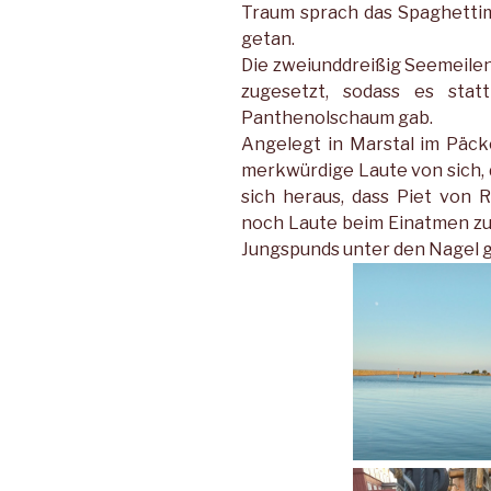
Traum sprach das Spaghettim
getan.
Die zweiunddreißig Seemeile
zugesetzt, sodass es stat
Panthenolschaum gab.
Angelegt in Marstal im Päckc
merkwürdige Laute von sich, d
sich heraus, dass Piet von
noch Laute beim Einatmen zu p
Jungspunds unter den Nagel g