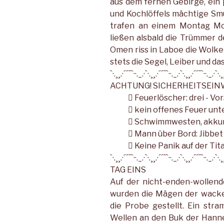
aus dem fernen Gebirge, ein 
und Kochlöffels mächtige Smu
trafen an einem Montag Mo
ließen alsbald die Trümmer d
Omen riss in Laboe die Wolke
stets die Segel, Leiber und d
`·.¸¸.·´´¯`··._.·`·.¸¸.·´´¯`··._.·`·.¸¸.·´´¯`··._.·`·.¸
ACHTUNG! SICHERHEITSEIN
 Feuerlöscher: drei - Vor
 kein offenes Feuer unt
 Schwimmwesten, akkur
 Mann über Bord: Jibbet
 Keine Panik auf der Ti
`·.¸¸.·´´¯`··._.·`·.¸¸.·´´¯`··._.·`·.¸¸.·´´¯`··._.·`·.¸
TAG EINS
Auf der nicht-enden-wollend
wurden die Mägen der wacke
die Probe gestellt. Ein st
Wellen an den Buk der Hanne.