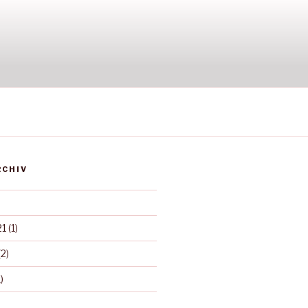
RCHIV
21
(1)
2)
)