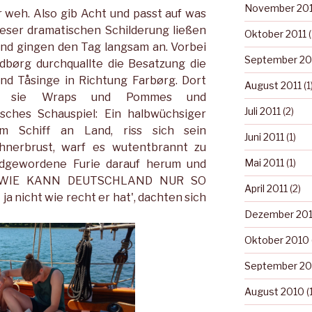
November 201
r weh. Also gib Acht und passt auf was
ieser dramatischen Schilderung ließen
Oktober 2011
(
und gingen den Tag langsam an. Vorbei
September 20
dbørg durchquallte die Besatzung die
d Tåsinge in Richtung Farbørg. Dort
August 2011
(1
n sie Wraps und Pommes und
Juli 2011
(2)
sches Schauspiel: Ein halbwüchsiger
m Schiff an Land, riss sich sein
Juni 2011
(1)
hnerbrust, warf es wutentbrannt zu
Mai 2011
(1)
ldgewordene Furie darauf herum und
n: „WIE KANN DEUTSCHLAND NUR SO
April 2011
(2)
a nicht wie recht er hat', dachten sich
Dezember 20
Oktober 2010
September 20
August 2010
(1