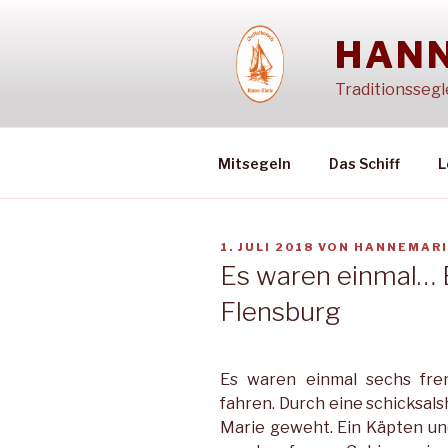
Zum
Inhalt
HANN
springen
Traditionssegl
Mitsegeln
Das Schiff
L
VERÖFFENTLICHT
1. JULI 2018
VON
HANNEMARI
AM
Es waren einmal… E
Flensburg
Es waren einmal sechs fre
fahren. Durch eine schicksal
Marie geweht. Ein Käpten und