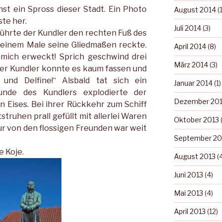
st ein Spross dieser Stadt. Ein Photo
August 2014
(1
te her.
Juli 2014
(3)
rührte der Kundler den rechten Fuß des
t einem Male seine Gliedmaßen reckte.
April 2014
(8)
 mich erweckt! Sprich geschwind drei
März 2014
(3)
Der Kundler konnte es kaum fassen und
s und Delfine!“ Alsbald tat sich ein
Januar 2014
(1)
unde des Kundlers explodierte der
Dezember 20
 Eises. Bei ihrer Rückkehr zum Schiff
struhen prall gefüllt mit allerlei Waren
Oktober 2013
(
r von den flossigen Freunden war weit
September 20
e Koje.
August 2013
(4
Juni 2013
(4)
Mai 2013
(4)
April 2013
(12)