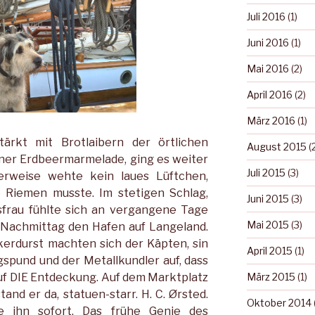
Juli 2016
(1)
Juni 2016
(1)
Mai 2016
(2)
April 2016
(2)
März 2016
(1)
rkt mit Brotlaibern der örtlichen
August 2015
(
ener Erdbeermarmelade, ging es weiter
Juli 2015
(3)
rweise wehte kein laues Lüftchen,
e Riemen musste. Im stetigen Schlag,
Juni 2015
(3)
sfrau fühlte sich an vergangene Tage
Mai 2015
(3)
m Nachmittag den Hafen auf Langeland.
erdurst machten sich der Käpten, sin
April 2015
(1)
ungspund und der Metallkundler auf, dass
auf DIE Entdeckung. Auf dem Marktplatz
März 2015
(1)
nd er da, statuen-starr. H. C. Ørsted.
Oktober 2014
e ihn sofort. Das frühe Genie des