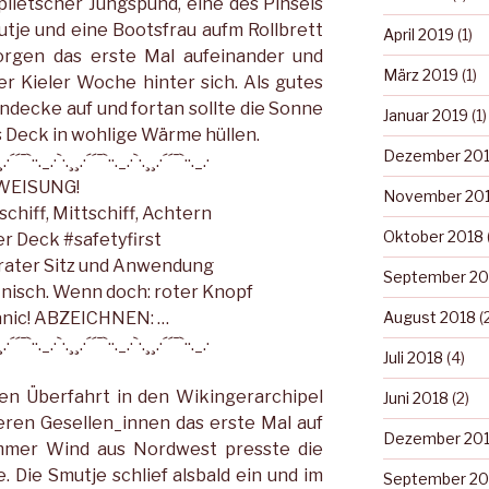
plietscher Jungspund, eine des Pinsels
tje und eine Bootsfrau aufm Rollbrett
April 2019
(1)
rgen das erste Mal aufeinander und
März 2019
(1)
er Kieler Woche hinter sich. Als gutes
ndecke auf und fortan sollte die Sonne
Januar 2019
(1)
as Deck in wohlige Wärme hüllen.
Dezember 20
¸.·´´¯`··._.·`·.¸¸.·´´¯`··._.·`·.¸¸.·´´¯`··._.·
WEISUNG!
November 20
schiff, Mittschiff, Achtern
Oktober 2018
er Deck #safetyfirst
ater Sitz und Anwendung
September 20
 nisch. Wenn doch: roter Knopf
August 2018
(
tanic! ABZEICHNEN: …
¸.·´´¯`··._.·`·.¸¸.·´´¯`··._.·`·.¸¸.·´´¯`··._.·
Juli 2018
(4)
en Überfahrt in den Wikingerarchipel
Juni 2018
(2)
ren Gesellen_innen das erste Mal auf
Dezember 20
rammer Wind aus Nordwest presste die
 Die Smutje schlief alsbald ein und im
September 20