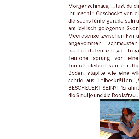
Morgenschmaus, „...tust du di
ihr macht.“ Geschockt von d
die sechs fünfe gerade sein 
am idyllisch gelegenen Sven
Meeresenge zwischen Fyn un
angekommen schmauste
beobachteten ein gar tragi
Teutone sprang von eine
Teutotenleiberl von der Hü
Boden, stapfte wie eine wi
schrie aus Leibeskräfte
BESCHEUERT SEIN?!“ 'Er ahnt j
die Smutje und die Bootsfrau...