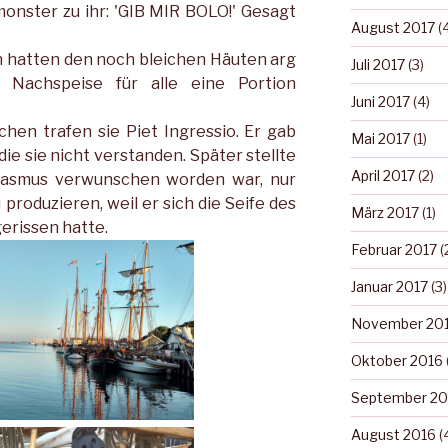
onster zu ihr: 'GIB MIR BOLO!' Gesagt
August 2017
(4
n hatten den noch bleichen Häuten arg
Juli 2017
(3)
t Nachspeise für alle eine Portion
Juni 2017
(4)
hen trafen sie Piet Ingressio. Er gab
Mai 2017
(1)
ie sie nicht verstanden. Später stellte
April 2017
(2)
 Rasmus verwunschen worden war, nur
roduzieren, weil er sich die Seife des
März 2017
(1)
erissen hatte.
Februar 2017
(
Januar 2017
(3)
November 20
Oktober 2016
September 20
August 2016
(