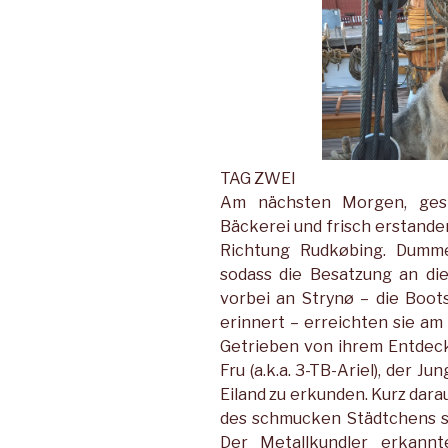
TAG ZWEI
Am nächsten Morgen, gestä
Bäckerei und frisch erstand
Richtung Rudkøbing. Dumme
sodass die Besatzung an di
vorbei an Strynø – die Boot
erinnert – erreichten sie a
Getrieben von ihrem Entdeck
Fru (a.k.a. 3-TB-Ariel), der J
Eiland zu erkunden. Kurz dar
des schmucken Städtchens sta
Der Metallkundler erkannt