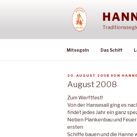
Zum
Inhalt
HANN
springen
Traditionssegl
Mitsegeln
Das Schiff
L
VERÖFFENTLICHT
20. AUGUST 2008
VON
HANN
AM
August 2008
Zum Werftfest!
Von der Hansesail ging es nac
findet jedes Jahr ein ganz spe
Neben Plankenbau und Feuers
ersten
Schiffe bauen und die Hanne w