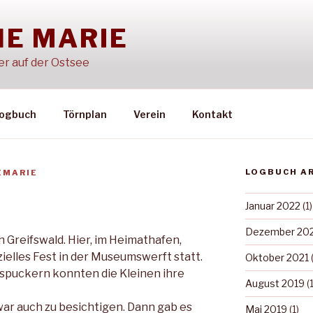
E MARIE
er auf der Ostsee
ogbuch
Törnplan
Verein
Kontakt
LOGBUCH A
EMARIE
Januar 2022
(1)
Dezember 20
h Greifswald. Hier, im Heimathafen,
zielles Fest in der Museumswerft statt.
Oktober 2021
(
puckern konnten die Kleinen ihre
August 2019
(1
ar auch zu besichtigen. Dann gab es
Mai 2019
(1)