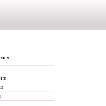
RCHIV
21
(1)
2)
)